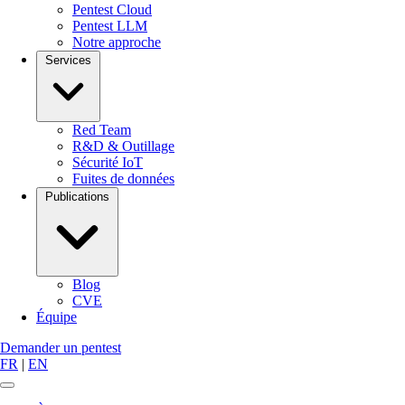
Pentest Cloud
Pentest LLM
Notre approche
Services
Red Team
R&D & Outillage
Sécurité IoT
Fuites de données
Publications
Blog
CVE
Équipe
Demander un pentest
FR
|
EN